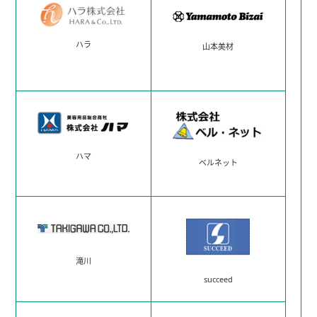
ハラ
山本美材
ハマ
ベルネット
滝川
succeed