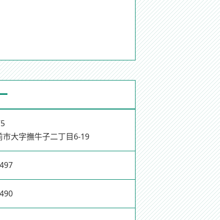
ー
75
市大字撫牛子二丁目6-19
9497
9490