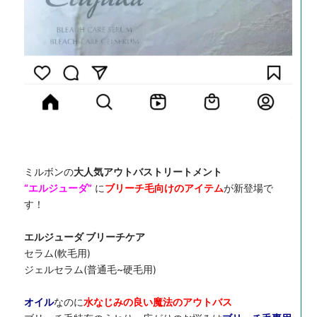
ミルボンの
大人気アウトバストリートメント
“エルジューダ”
に
ブリーチ毛向けのアイテム
が新登場で
す！
エルジューダ ブリーチケア
セラム(軟毛用)
ジェルセラム(普通毛~硬毛用)
オイル
なのに
水なじみの良い魔法のアウトバス