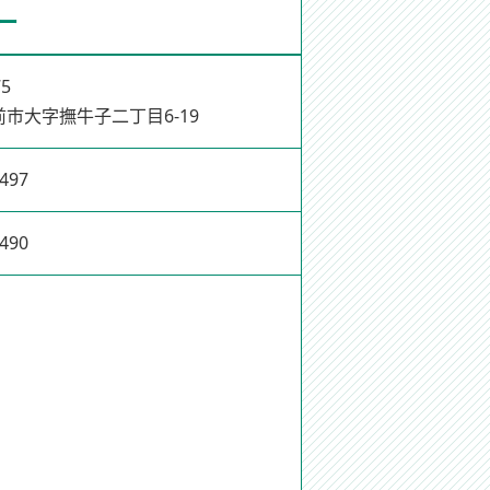
ー
75
市大字撫牛子二丁目6-19
9497
9490